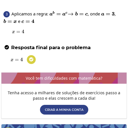
a^b=a^c
=
\to
→
=
a=3
=
3
Aplicamos a regra:
, onde
,
b
c
3
a
a
b
c
a
b=c
b=x
=
c=4
=
4
e
b
x
c
=
x=4
4
x
Resposta final para o problema

=
x=4
4

x
Você tem dificuldades com matemática?
Tenha acesso a milhares de soluções de exercícios passo a
passo e elas crescem a cada dia!
CRIAR A MINHA CONTA