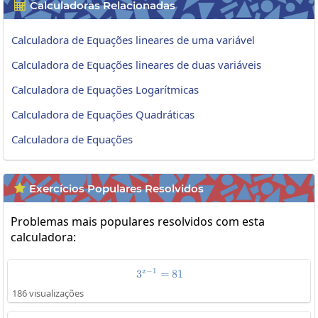
Calculadoras Relacionadas

Calculadora de Equações lineares de uma variável
Calculadora de Equações lineares de duas variáveis
Calculadora de Equações Logarítmicas
Calculadora de Equações Quadráticas
Calculadora de Equações
Exercícios Populares Resolvidos

Problemas mais populares resolvidos com esta
calculadora:
−
1
x
3
3^{x-1}=81
=
81
186 visualizações