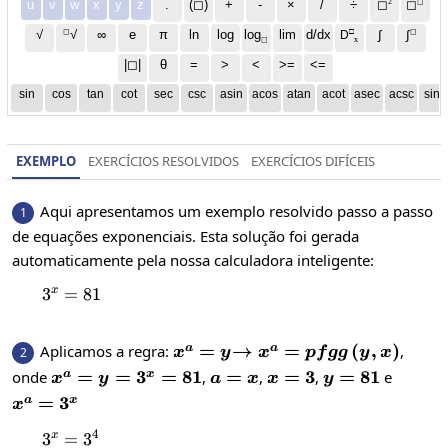
2
◻
u
v
w
x
y
z
.
(◻)
+
-
×
/
÷
◻
◻
◻
□
◻
√
∞
e
π
ln
log
log
lim
d/dx
∫
√
∫
D
x
◻
|◻|
θ
=
>
<
>=
<=
sin
cos
tan
cot
sec
csc
asin
acos
atan
acot
asec
acsc
sinh
EXEMPLO
EXERCÍCIOS RESOLVIDOS
EXERCÍCIOS DIFÍCEIS
Aqui apresentamos um exemplo resolvido passo a passo
1
de equações exponenciais. Esta solução foi gerada
automaticamente pela nossa calculadora inteligente:
x
3
=
3^x=81
81
x^a=y
=
\to
→
=
(
,
)
Aplicamos a regra:
,
a
a
2
x
y
x
p
f
gg
y
x
x^a=pfgg\left(y,x\right
x^a=y=3^x=81
=
=
3
=
81
a=x
=
x=3
=
3
y=81
=
81
onde
,
,
,
e
a
x
x
y
a
x
x
y
x^a=3^x
=
3
a
x
x
4
x
3
=
3^x=3^{4}
3