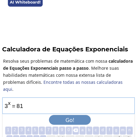
Calculadora de Equações Exponenciais
Resolva seus problemas de matemática com nossa
calculadora
de Equações Exponenciais passo a passo
. Melhore suas
habilidades matemáticas com nossa extensa lista de
problemas difíceis.
Encontre todas as nossas calculadoras
aqui
.
x
3
=
8
1
Go!
1
2
3
4
5
6
7
8
9
0
a
b
c
d
f
g
m
n
