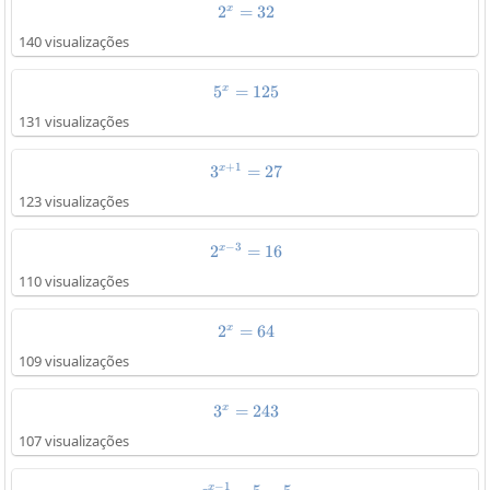
x
2
=
2^x=32
32
140 visualizações
x
5
=
5^x=125
125
131 visualizações
+
1
x
3
3^{x+1}=27
=
27
123 visualizações
−
3
x
2
2^{x-3}=16
=
16
110 visualizações
x
2
=
2^x=64
64
109 visualizações
x
3
=
3^x=243
243
107 visualizações
−
1
x