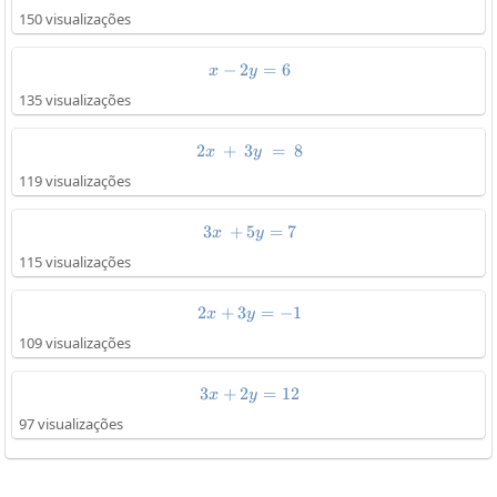
150 visualizações
−
2
x-2y=6
=
6
x
y
135 visualizações
2
+
3
2x\:+\:3y\:=\:8
=
8
x
y
119 visualizações
3
+
5
3x\:+5y=7
=
7
x
y
115 visualizações
2
+
3
2x+3y=-1
=
−
1
x
y
109 visualizações
3
+
2
3x+2y=12
=
12
x
y
97 visualizações