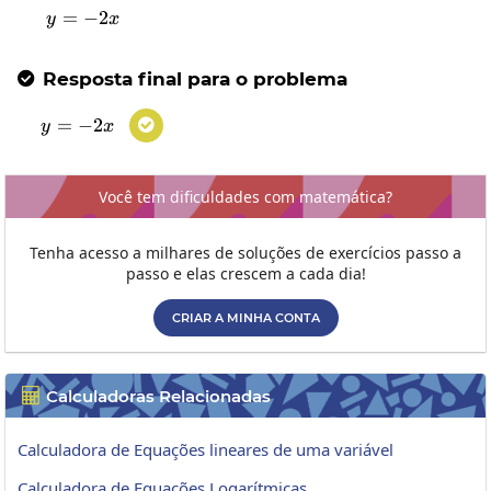
=
y=-2x
−
2
y
x
Resposta final para o problema

=
y=-2x
−
2

y
x
Você tem dificuldades com matemática?
Tenha acesso a milhares de soluções de exercícios passo a
passo e elas crescem a cada dia!
CRIAR A MINHA CONTA
Calculadoras Relacionadas

Calculadora de Equações lineares de uma variável
Calculadora de Equações Logarítmicas