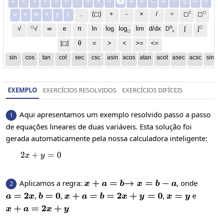
1
2
3
4
5
6
7
8
9
0
a
b
c
d
f
g
m
n

2
◻
u
v
w
x
y
z
.
(◻)
+
-
×
/
÷
◻
◻
◻
□
◻
√
∞
e
π
ln
log
log
lim
d/dx
∫
√
∫
D
x
◻
|◻|
θ
=
>
<
>=
<=
sin
cos
tan
cot
sec
csc
asin
acos
atan
acot
asec
acsc
sinh
EXEMPLO
EXERCÍCIOS RESOLVIDOS
EXERCÍCIOS DIFÍCEIS
Aqui apresentamos um exemplo resolvido passo a passo
1
de equações lineares de duas variáveis. Esta solução foi
gerada automaticamente pela nossa calculadora inteligente:
2
+
2x+y=0
=
0
x
y
x+a=b
+
=
\to
→
=
−
Aplicamos a regra:
, onde
2
x
a
b
x
b
a
x=b-
a=2x
=
2
b=0
=
0
x+a=b=2x+y=0
+
=
=
2
+
=
0
x=y
=
,
,
,
e
a
x
b
x
a
b
x
y
x
y
a
x+a=2x+y
+
=
2
+
x
a
x
y