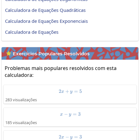
Calculadora de Equações Quadráticas
Calculadora de Equações Exponenciais
Calculadora de Equações
Exercícios Populares Resolvidos

Problemas mais populares resolvidos com esta
calculadora:
2
+
2x+y=5
=
5
x
y
283 visualizações
−
x-y=3
=
3
x
y
185 visualizações
2
−
2x-y=3
=
3
x
y