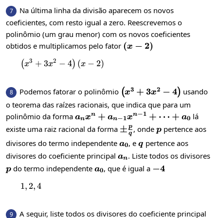
Na última linha da divisão aparecem os novos
7
coeficientes, com resto igual a zero. Reescrevemos o
polinômio (um grau menor) com os novos coeficientes
\left(x-
(
−
2
)
obtidos e multiplicamos pelo fator
x
2\right)
3
2
+
3
−
\left(x^{3}+3x^{2}-4\right)\left(x-2\ri
4
(
−
2
)
(
)
x
x
x
3
2
\left(x^{3}+3x^{2}-4\
+
3
−
4
Podemos fatorar o polinômio
usando
(
)
8
x
x
o teorema das raízes racionais, que indica que para um
−
1
a_nx^n+a_{n-
+
+
⋯
+
polinômio da forma
lá
n
n
a
x
a
x
a
−
1
0
n
n
1}x^{n-
p
\pm\frac{p}
±
p
existe uma raiz racional da forma
, onde
pertence aos
p
q
1}+\dots+
{q}
a_0
q
divisores do termo independente
, e
pertence aos
a
q
0
a_0
a_n
divisores do coeficiente principal
. Liste todos os divisores
a
n
p
a_0
-4
−
4
do termo independente
, que é igual a
p
a
0
1
,
2
1, 2, 4
,
4
A seguir, liste todos os divisores do coeficiente principal
9