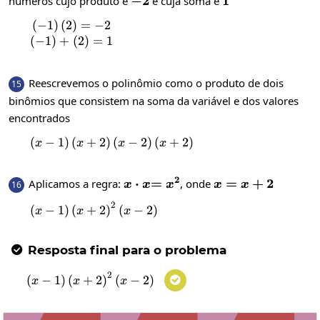
-2
−
2
1
1
números cujo produto é
e cuja soma é
(
−
1
)
(
2
)
=
−
2
\begin{matrix}\left(-1\right)\left(2\right)
(
−
1
)
+
(
2
)
=
1
Reescrevemos o polinômio como o produto de dois
15
binômios que consistem na soma da variável e dos valores
encontrados
(
−
1
)
(
+
2
)
\left(x-1\right)\left(x+2\right)\left
(
−
2
)
(
+
2
)
x
x
x
x
2
x\cdot
⋅
=x^2
=
x=x+2
=
+
2
Aplicamos a regra:
, onde
16
x
x
x
x
x
x
2
\left(x-1\right)\left(x+2\right)^2\left(
(
−
1
)
(
+
2
)
(
−
2
)
x
x
x
Resposta final para o problema

2
\left(x-1\right)\left(x+2\right)^2\left(x
(
−
1
)
(
+
2
)
(
−
2
)

x
x
x