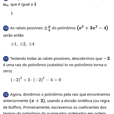
a_n
1
1
, que é igual a
a
n
1
1
3
2
p
\pm\frac{p}
±
\left(x^{3}+3x^
+
3
−
4
As raízes possíveis
do polinômio
(
)
10
x
x
q
{q}
serão então
±
1
,
±
\pm1,\:\pm2,\:\pm4
2
,
±
4
-2
−
2
Testando todas as raízes possíveis, descobrimos que
11
é uma raiz do polinômio (substituí-lo no polinômio torna-o
zero)
3
2
{\left(-2\right)}^{3}+3\cdot {\left(-
(
−
2
)
+
3
⋅
(
−
2
)
−
4
=
0
Agora, dividimos o polinômio pela raiz que encontramos
12
\left(x+2\right)
(
+
2
)
anteriormente
, usando a divisão sintética (ou regra
x
de Ruffini). Primeiramente, escrevemos os coeficientes dos
termos do polinômio do numerador ordenados em ordem