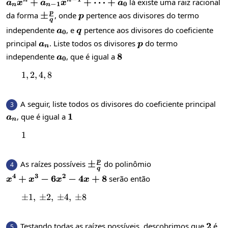
a_nx^n+a_{n-
+
+
⋯
+
lá existe uma raiz racional
n
n
a
x
a
x
a
−
1
0
n
n
1}x^{n-
p
\pm\frac{p}
±
p
da forma
, onde
pertence aos divisores do termo
p
q
1}+\dots+
{q}
a_0
q
independente
, e
pertence aos divisores do coeficiente
a
q
0
a_0
a_n
p
principal
. Liste todos os divisores
do termo
a
p
n
a_0
8
8
independente
, que é igual a
a
0
1
,
2
,
1, 2, 4, 8
4
,
8
A seguir, liste todos os divisores do coeficiente principal
3
a_n
1
1
, que é igual a
a
n
1
1
p
\pm\frac{p}
±
As raízes possíveis
do polinômio
4
q
{q}
4
3
2
x^4+x^3-
+
−
6
−
4
+
8
serão então
x
x
x
x
6x^2-
±
1
,
±
2
,
\pm1,\:\pm2,\:\pm4,\:\pm8
±
4
,
±
8
4x+8
2
2
Testando todas as raízes possíveis, descobrimos que
é
5