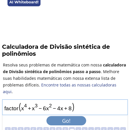
Calculadora de Divisão sintética de
polinômios
Resolva seus problemas de matemática com nossa
calculadora
de Divisão sintética de polinômios passo a passo
. Melhore
suas habilidades matemáticas com nossa extensa lista de
problemas difíceis.
Encontre todas as nossas calculadoras
aqui
.
(
)
4
3
2
f
a
c
t
o
r
x
+
x
−
6
x
−
4
x
+
8
Go!