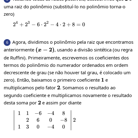
uma raiz do polinômio (substituí-lo no polinômio torna-o
zero)
4
3
2
2
+
2
−
6
⋅
2
2^4+2^3-6\cdot 2^2-4\cdot 2+8=0
−
4
⋅
2
+
8
=
0
Agora, dividimos o polinômio pela raiz que encontramos
6
\left(x-
(
−
2
)
anteriormente
, usando a divisão sintética (ou regra
x
2\right)
de Ruffini). Primeiramente, escrevemos os coeficientes dos
termos do polinômio do numerador ordenados em ordem
decrescente de grau (se não houver tal grau, é colocado um
1
1
zero). Então, baixamos o primeiro coeficiente
e
2
2
multiplicamos pelo fator
. Somamos o resultado ao
segundo coeficiente e multiplicamos novamente o resultado
2
2
desta soma por
e assim por diante
1
1
−
6
−
4
8
\left|\begin{array}{c}1 & 1 & -6 & -4
2
6
0
−
8
2
1
3
0
−
4
0