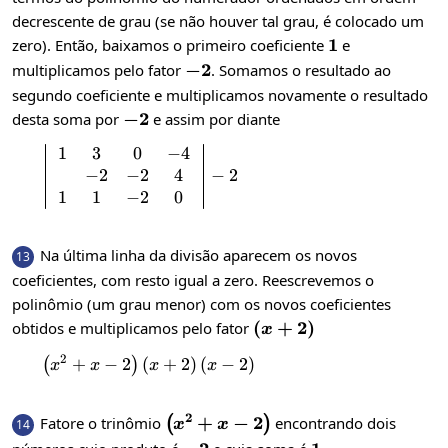
decrescente de grau (se não houver tal grau, é colocado um
1
1
zero). Então, baixamos o primeiro coeficiente
e
-2
−
2
multiplicamos pelo fator
. Somamos o resultado ao
segundo coeficiente e multiplicamos novamente o resultado
-2
−
2
desta soma por
e assim por diante
1
3
0
−
4
\left|\begin{array}{c}1 & 3 & 0 & -4 \
−
2
−
2
4
−
2
1
1
−
2
0
Na última linha da divisão aparecem os novos
13
coeficientes, com resto igual a zero. Reescrevemos o
polinômio (um grau menor) com os novos coeficientes
\left(x+2\right)
(
+
2
)
obtidos e multiplicamos pelo fator
x
2
+
−
2
(
\left(x^{2}+x-2\right)\left(x+2\right
+
2
)
(
−
2
)
(
)
x
x
x
x
2
\left(x^{2}+x-
+
−
2
Fatore o trinômio
encontrando dois
(
)
14
x
x
2\right)