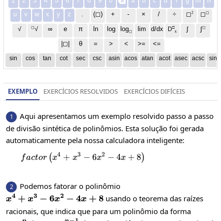
1
2
3
4
5
6
7
8
9
0
a
b
c
d
f
g
m
n

2
◻
u
v
w
x
y
z
.
(◻)
+
-
×
/
÷
◻
◻
◻
□
◻
√
∞
e
π
ln
log
log
lim
d/dx
∫
√
∫
D
x
◻
|◻|
θ
=
>
<
>=
<=
sin
cos
tan
cot
sec
csc
asin
acos
atan
acot
asec
acsc
sinh
EXEMPLO
EXERCÍCIOS RESOLVIDOS
EXERCÍCIOS DIFÍCEIS
Aqui apresentamos um exemplo resolvido passo a passo
1
de divisão sintética de polinômios. Esta solução foi gerada
automaticamente pela nossa calculadora inteligente:
4
3
2
+
factor\left(x^4+x^3-6x^2-4x+8\rig
−
6
−
4
+
8
(
)
f
a
c
t
or
x
x
x
x
Podemos fatorar o polinômio
2
4
3
2
x^4+x^3-
+
−
6
−
4
+
8
usando o teorema das raízes
x
x
x
x
6x^2-
racionais, que indica que para um polinômio da forma
4x+8
−
1