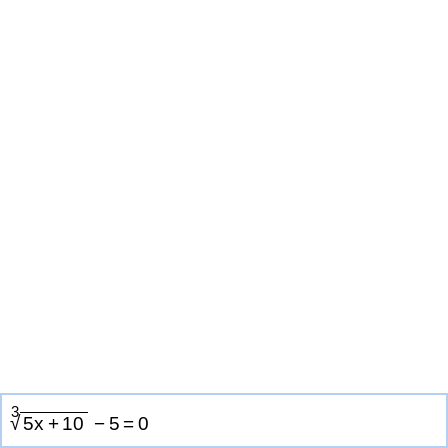
3
√
5
x
+
1
0
−
5
=
0