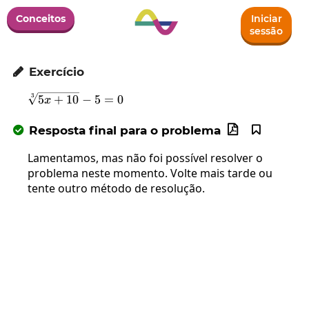
Conceitos
Iniciar
sessão
Exercício

\sqrt[3]{5x+10}-5=0
3
5
+
10
−
5
=
0
x
Resposta final para o problema



Lamentamos, mas não foi possível resolver o
problema neste momento. Volte mais tarde ou
tente outro método de resolução.