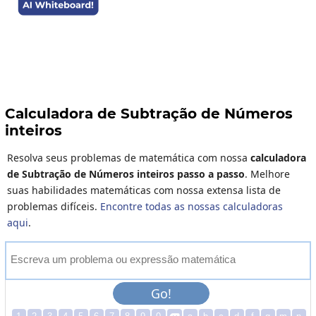
Calculadora de Subtração de Números
inteiros
Resolva seus problemas de matemática com nossa
calculadora
de Subtração de Números inteiros passo a passo
. Melhore
suas habilidades matemáticas com nossa extensa lista de
problemas difíceis.
Encontre todas as nossas calculadoras
aqui
.
E
s
c
r
e
v
a
u
m
p
r
o
b
l
e
m
a
o
u
e
x
p
r
e
s
s
ã
o
m
a
t
e
m
á
t
i
c
a
Go!