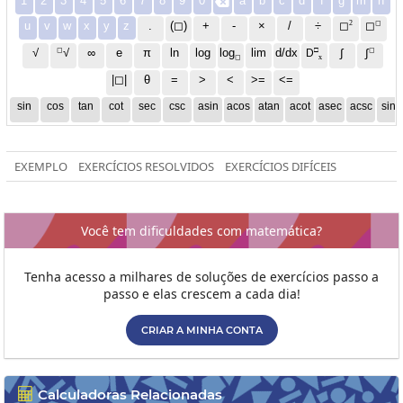
1
2
3
4
5
6
7
8
9
0
a
b
c
d
f
g
m
n

2
◻
u
v
w
x
y
z
.
(◻)
+
-
×
/
÷
◻
◻
◻
□
◻
√
∞
e
π
ln
log
log
lim
d/dx
∫
√
∫
D
x
◻
|◻|
θ
=
>
<
>=
<=
sin
cos
tan
cot
sec
csc
asin
acos
atan
acot
asec
acsc
sinh
EXEMPLO
EXERCÍCIOS RESOLVIDOS
EXERCÍCIOS DIFÍCEIS
Você tem dificuldades com matemática?
Tenha acesso a milhares de soluções de exercícios passo a
passo e elas crescem a cada dia!
CRIAR A MINHA CONTA
Calculadoras Relacionadas
