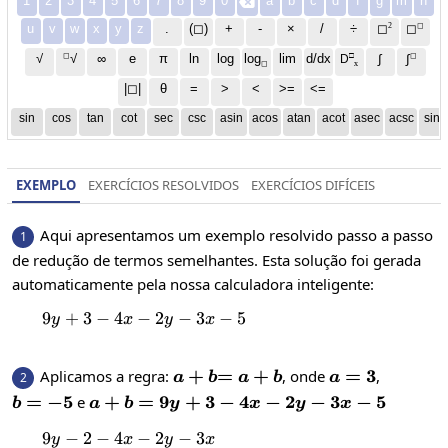
1
2
3
4
5
6
7
8
9
0
a
b
c
d
f
g
m
n

2
◻
u
v
w
x
y
z
.
(◻)
+
-
×
/
÷
◻
◻
◻
□
◻
√
∞
e
π
ln
log
log
lim
d/dx
∫
√
∫
D
x
◻
|◻|
θ
=
>
<
>=
<=
sin
cos
tan
cot
sec
csc
asin
acos
atan
acot
asec
acsc
sinh
EXEMPLO
EXERCÍCIOS RESOLVIDOS
EXERCÍCIOS DIFÍCEIS
Aqui apresentamos um exemplo resolvido passo a passo
1
de redução de termos semelhantes. Esta solução foi gerada
automaticamente pela nossa calculadora inteligente:
9
+
3
−
4
−
9y+3-4x-2y-3x-5
2
−
3
−
5
y
x
y
x
a+b
+
=a+b
=
+
a=3
=
3
Aplicamos a regra:
, onde
,
2
a
b
a
b
a
b=-5
=
−
5
a+b=9y+3-
+
=
9
+
3
−
4
−
2
−
3
−
5
e
b
a
b
y
x
y
x
4x-2y-3x-5
9
−
2
−
4
9y-2-4x-2y-3x
−
2
−
3
y
x
y
x