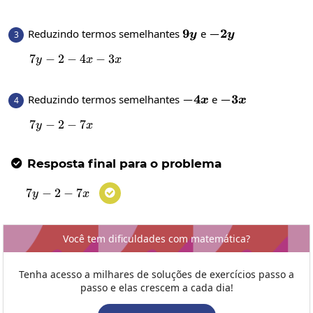
9y
9
-2y
−
2
Reduzindo termos semelhantes
e
3
y
y
7
−
2
−
7y-2-4x-3x
4
−
3
y
x
x
-4x
−
4
-3x
−
3
Reduzindo termos semelhantes
e
4
x
x
7
−
2
7y-2-7x
−
7
y
x
Resposta final para o problema

7
−
2
7y-2-7x
−
7

y
x
Você tem dificuldades com matemática?
Tenha acesso a milhares de soluções de exercícios passo a
passo e elas crescem a cada dia!