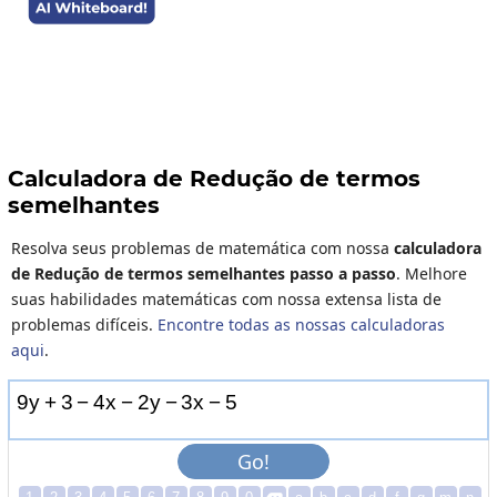
Calculadora de Redução de termos
semelhantes
Resolva seus problemas de matemática com nossa
calculadora
de Redução de termos semelhantes passo a passo
. Melhore
suas habilidades matemáticas com nossa extensa lista de
problemas difíceis.
Encontre todas as nossas calculadoras
aqui
.
9
y
+
3
−
4
x
−
2
y
−
3
x
−
5
Go!