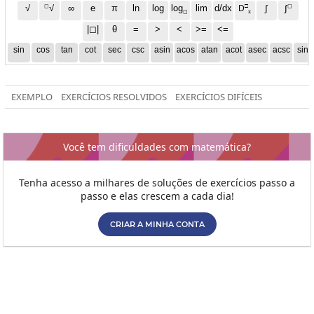
◻
□
◻
√
∞
e
π
ln
log
log
lim
d/dx
∫
√
∫
D
x
◻
|◻|
θ
=
>
<
>=
<=
sin
cos
tan
cot
sec
csc
asin
acos
atan
acot
asec
acsc
sinh
EXEMPLO
EXERCÍCIOS RESOLVIDOS
EXERCÍCIOS DIFÍCEIS
Você tem dificuldades com matemática?
Tenha acesso a milhares de soluções de exercícios passo a
passo e elas crescem a cada dia!
CRIAR A MINHA CONTA