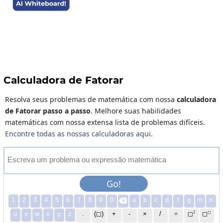
Calculadora de Fatorar
Resolva seus problemas de matemática com nossa
calculadora
de Fatorar passo a passo
. Melhore suas habilidades
matemáticas com nossa extensa lista de problemas difíceis.
Encontre todas as nossas calculadoras aqui
.
E
s
c
r
e
v
a
u
m
p
r
o
b
l
e
m
a
o
u
e
x
p
r
e
s
s
ã
o
m
a
t
e
m
á
t
i
c
a
Go!
1
2
3
4
5
6
7
8
9
0
a
b
c
d
f
g
m
n

2
◻
u
v
w
x
y
z
.
(◻)
+
-
×
/
÷
◻
◻