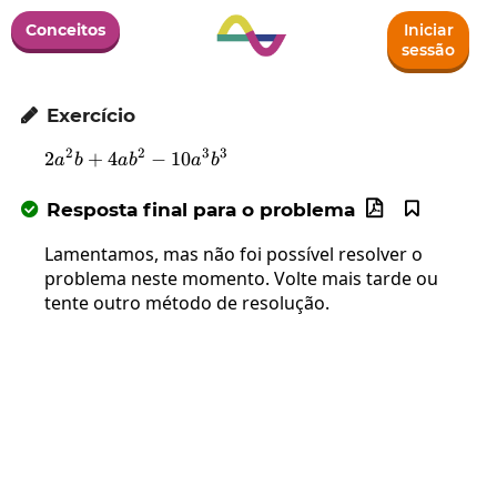
Conceitos
Iniciar
sessão
Exercício

2
2
3
3
2
+
4
2a^2b+4ab^2-10a^3b^3
−
10
a
b
a
b
a
b
Resposta final para o problema



Lamentamos, mas não foi possível resolver o
problema neste momento. Volte mais tarde ou
tente outro método de resolução.