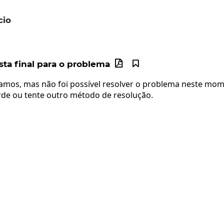
cio
t{900}
ta final para o problema


mos, mas não foi possível resolver o problema neste mom
rde ou tente outro método de resolução.