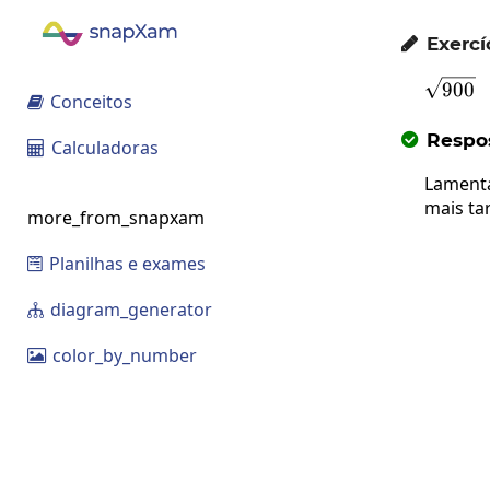
Exercí

\sqr
900
Conceitos

Respos

Calculadoras

Lamenta
mais ta
more_from_snapxam
Planilhas e exames

diagram_generator

color_by_number
