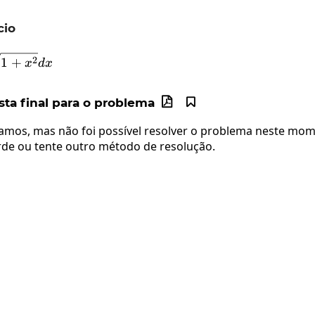
cio
\int\:\:x\sqrt{1+x^2}dx
2
1
+
x
d
x
ta final para o problema


mos, mas não foi possível resolver o problema neste mom
rde ou tente outro método de resolução.