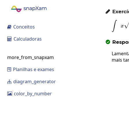
Exercí

∫
x
Conceitos

Calculadoras

Respos

Lamenta
more_from_snapxam
mais ta
Planilhas e exames

diagram_generator

color_by_number
