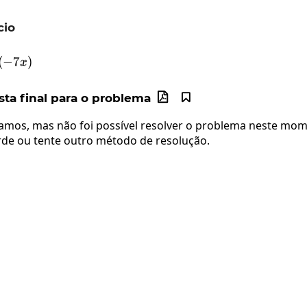
cio
\frac{d}{dx}\cos\left(-7x\right)
(
−
7
)
x
ta final para o problema


mos, mas não foi possível resolver o problema neste mom
rde ou tente outro método de resolução.