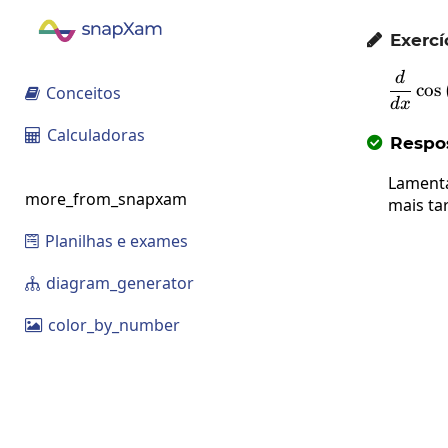
Exercí

d
c
o
s
Conceitos

d
x
Calculadoras

Respos

Lamenta
more_from_snapxam
mais ta
Planilhas e exames

diagram_generator

color_by_number
