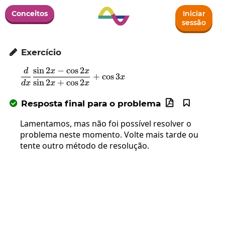
Conceitos
Iniciar
sessão
Exercício

s
i
n
2
−
c
o
s
2
d
x
x
\frac{d}{dx}\frac{\sin2x-\cos2x}{\
+
c
o
s
3
x
s
i
n
2
+
c
o
s
2
d
x
x
x
Resposta final para o problema



Lamentamos, mas não foi possível resolver o
problema neste momento. Volte mais tarde ou
tente outro método de resolução.