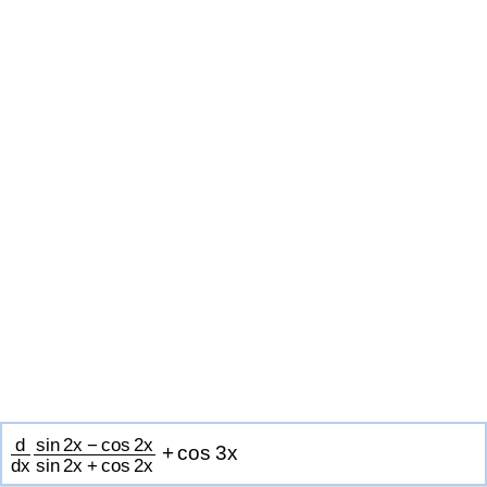
d
sin
2
x
−
cos
2
x
+
cos
3
x
d
x
sin
2
x
+
cos
2
x