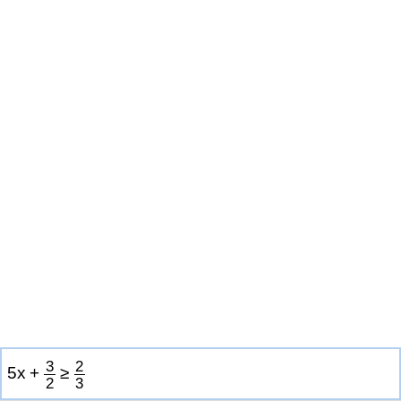
3
2
5
x
+
≥
2
3