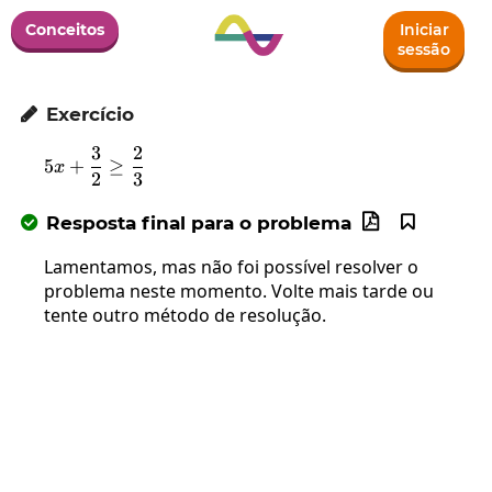
Conceitos
Iniciar
sessão
Exercício

3
2
5x+\frac{3}{2}\geq \frac{2}{3}
5
+
≥
x
2
3
Resposta final para o problema



Lamentamos, mas não foi possível resolver o
problema neste momento. Volte mais tarde ou
tente outro método de resolução.