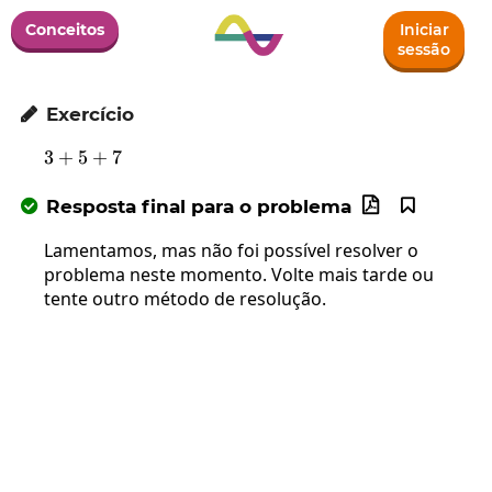
Conceitos
Iniciar
sessão
Exercício

3
+
5
3+5+7
+
7
Resposta final para o problema



Lamentamos, mas não foi possível resolver o
problema neste momento. Volte mais tarde ou
tente outro método de resolução.