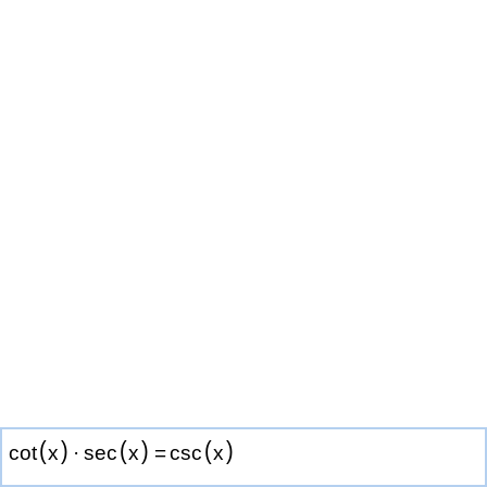
(
)
(
)
(
)
cot
x
·
sec
x
=
csc
x