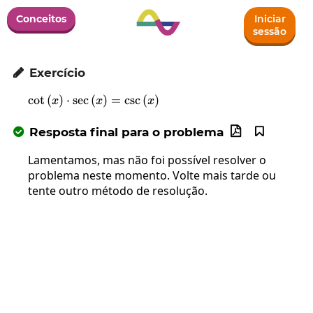
Conceitos
Iniciar
sessão
Exercício

c
o
t
(
)
⋅
s
e
c
(
\cot\left(x\right)\cdot\sec\left(x\righ
)
=
c
s
c
(
)
x
x
x
Resposta final para o problema



Lamentamos, mas não foi possível resolver o
problema neste momento. Volte mais tarde ou
tente outro método de resolução.